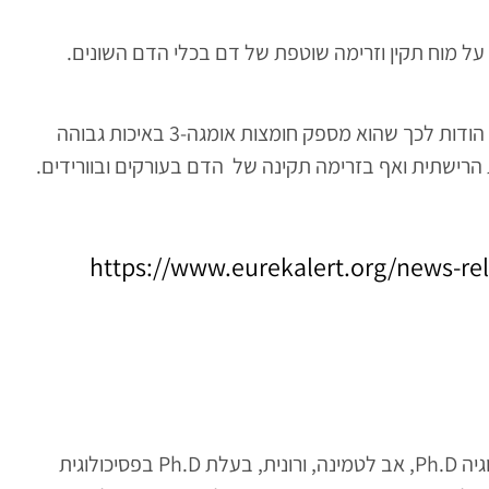
ריכוז גבוה של חומצות אומגה-3 בדם שומר על מוח תקין וזרימה שוטפת של דם בכלי הדם השונים.
שמן דג קוד נורווגי בכבישה קרה הוא המרכיב התזונתי האידאלי הודות לכך שהוא מספק חומצות אומגה-3 באיכות גבוהה
 הרישתית ואף בזרימה תקינה של הדם בעורקים ובוורידים.
https://www.eurekalert.org/news-re
ד"ר בן אלכהא, רופא במקצועו MD ובעל דוקטורט בנוירו-פיזיולוגיה Ph.D, אב לטמינה, ורונית, בעלת Ph.D בפסיכולוגית