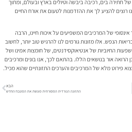
ות משותפות של חתירה בים, רכיבה ביבשה וטיולים בארץ ובעולם, ומתוך
ב, צמח המיזם שלנו: NORD, שדרכו אנחנו רוצים להציע לך את ההזדמנות לטעום את אורח החיים
ינסופי של המרכיבים המשפיעים על איכות חיינו, הרבה
אות הנפש. אלו מזונות גורמים לנו להרגיש טוב יותר, לחשוב
השפעות החיוביות של אנטיאוקסידנטים, של חומצות אמינו ושל
דכן הרואה אור בנושאים הללו. בהתאם לכך, אנו בונים ומרכיבים
וא פירוט מלא של המרכיבים והערכים התזונתיים שהוא מכיל.
הבא
התזונה הנורדית המסורתית פוגשת את המטבח החדש